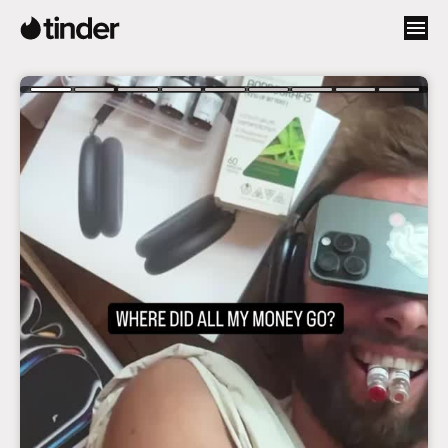
ទំ
ព័
រ
ដើ
ម
T
i
n
d
e
r