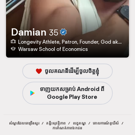
Damian
35
Longevity Athlete, Patron, Founder, God aka CEO នៅ baltic.coffee, TASTE, Dionysus.coffee, SCA Poland
Warsaw School of Economics
ចូលគណនីដើម្បីចូលចិត្តខ្ញុំ
ទាញយកសម្រាប់ Android ពី
Google Play Store
សំណួរដែលគេច្រើនសួរ
/
គន្លឹះសុវត្ថិភាព
/
លក្ខខណ្ឌ
/
គោលការណ៍ខូឃីស៍
/
ការកំណត់ភាពឯកជន