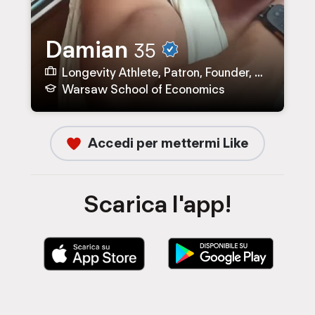
Damian
35
Longevity Athlete, Patron, Founder, God aka CEO presso baltic.coffee, TASTE, Dionysus.coffee, SCA Poland
Warsaw School of Economics
Accedi per mettermi Like
Scarica l'app!
S
S
c
c
a
a
r
r
i
i
c