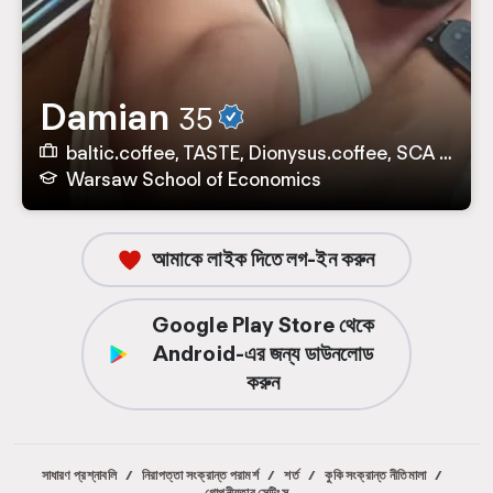
Damian
35
baltic.coffee, TASTE, Dionysus.coffee, SCA Poland-তে Longevity Athlete, Patron, Founder, God aka CEO
Warsaw School of Economics
আমাকে লাইক দিতে লগ-ইন করুন
Google Play Store থেকে
Android-এর জন্য ডাউনলোড
করুন
সাধারণ প্রশ্নাবলি
/
নিরাপত্তা সংক্রান্ত পরামর্শ
/
শর্ত
/
কুকি সংক্রান্ত নীতিমালা
/
গোপনীয়তার সেটিংস