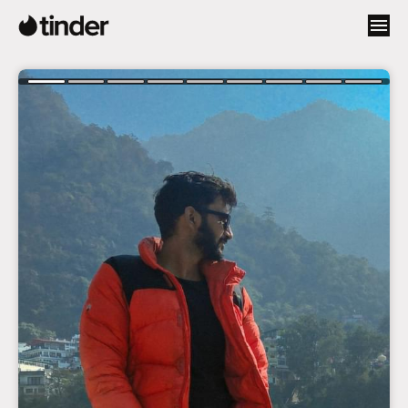
T
i
n
d
e
r
首
页