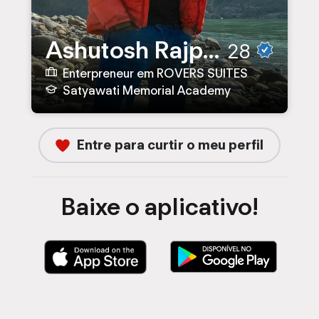
Ashutosh Rajput
28
Enterpreneur em ROVERS SUITES
Satyawati Memorial Academy
Entre para curtir o meu perfil
Baixe o aplicativo!
B
B
a
a
i
i
x
x
a
a
r