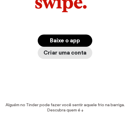
swipe.
r
Baixe o app
Criar uma conta
Alguém no Tinder pode fazer você sentir aquele frio na barriga.
Descubra quem é ↓